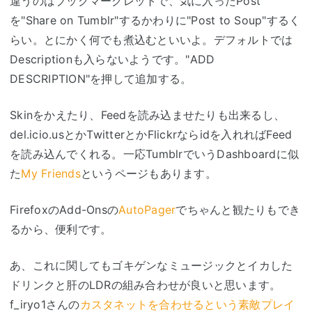
違うのはブックマークレットで、気に入ったPost
を"Share on Tumblr"するかわりに"Post to Soup"するく
らい。とにかく何でも煮込むといいよ。デフォルトでは
Descriptionも入らないようです。"ADD
DESCRIPTION"を押して追加する。
Skinをかえたり、Feedを読み込ませたりも出来るし、
del.icio.usとかTwitterとかFlickrならidを入れればFeed
を読み込んでくれる。一応TumblrでいうDashboardに似
た
My Friends
というページもあります。
FirefoxのAdd-Onsの
AutoPager
でちゃんと観たりもでき
るから、便利です。
あ、これに関してもゴキゲンなミュージックとイカした
ドリンクと肝のLDRの組み合わせが良いと思います。
f_iryo1さんの
カスタネットを合わせるという素敵プレイ