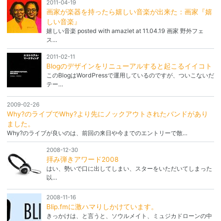
2011-04-19
画家が楽器を持ったら嬉しい音楽が出来た：画家『嬉
しい音楽』
嬉しい音楽 posted with amazlet at 11.04.19 画家 野外フェ
ス…
2011-02-11
Blogのデザインをリニューアルすると起こるイイコト
このBlogはWordPressで運用しているのですが、ついこないだ
テー…
2009-02-26
Why?のライブでWhy?より先にノックアウトされたバンドがあり
ました。
Why?のライブが良いのは、前回の来日や今までのエントリーで散…
2008-12-30
拝み弾きアワード2008
はい、勢いで口に出してしまい、スターをいただいてしまった
以…
2008-11-16
Blip.fmに激ハマりしかけています。
きっかけは、と言うと、ソウルメイト、ミュジカドローンの中