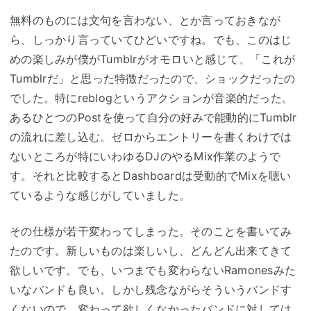
無料のものには文句を言わない、とか言っておきなが
ら、しっかり言っていてひどいですね。でも、このはじ
めの楽しみが僕がTumblrがオモロいと感じて、「これが
Tumblrだ」と思った特徴だったので、ショックだったの
でした。特にreblogというアクションが音楽的だった。
あるひとつのPostを使って自分の好みで能動的にTumblr
の流れに差し込む。ゼロからエントリーを書くわけでは
ないところが特にいわゆるDJのやるMix作業のようで
す。それと比較するとDashboardは受動的でMixを聴い
ているような感じがしていました。
その仕様が若干変わってしまった。そのことを書いてみ
たのです。新しいものは楽しいし、どんどん出来てきて
欲しいです。でも、いつまでも変わらないRamonesみた
いなバンドも良い。しかし残念ながらそういうバンドす
くないので、変わって欲しくなかったバンドに対しては