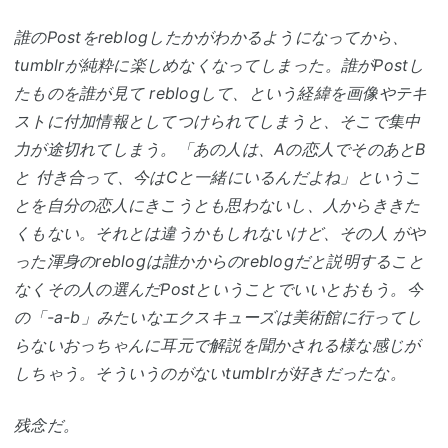
誰のPostをreblogしたかがわかるようになってから、
tumblrが純粋に楽しめなくなってしまった。誰がPostし
たものを誰が見て reblogして、という経緯を画像やテキ
ストに付加情報としてつけられてしまうと、そこで集中
力が途切れてしまう。「あの人は、Aの恋人でそのあとB
と 付き合って、今はCと一緒にいるんだよね」というこ
とを自分の恋人にきこうとも思わないし、人からききた
くもない。それとは違うかもしれないけど、その人 がや
った渾身のreblogは誰かからのreblogだと説明すること
なくその人の選んだPostということでいいとおもう。今
の「-
a-
b」みたいなエクスキューズは美術館に行ってし
らないおっちゃんに耳元で解説を聞かされる様な感じが
しちゃう。そういうのがないtumblrが好きだったな。
残念だ。